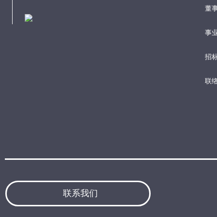
董
事业
招
联
联系我们