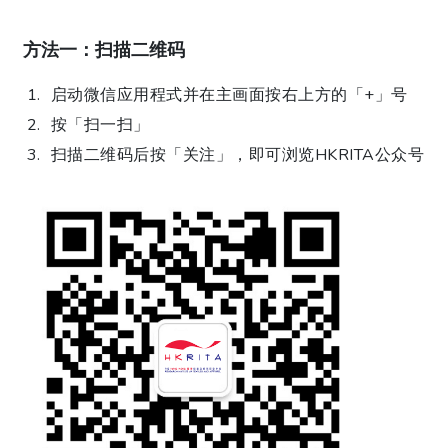
方法一：扫描二维码
启动微信应用程式并在主画面按右上方的「+」号
按「扫一扫」
扫描二维码后按「关注」，即可浏览HKRITA公众号