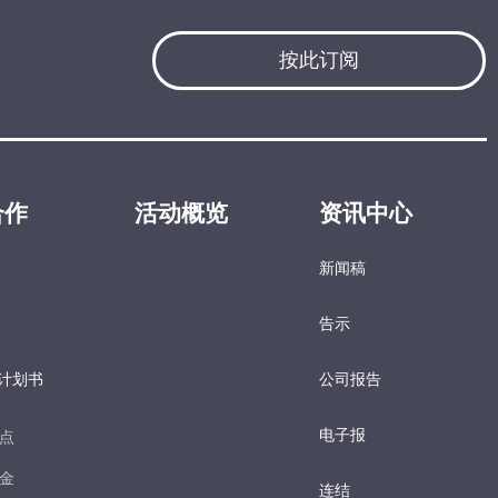
按此订阅
合作
活动概览
资讯中心
新闻稿
告示
计划书
公司报告
电子报​
点​
金​
连结