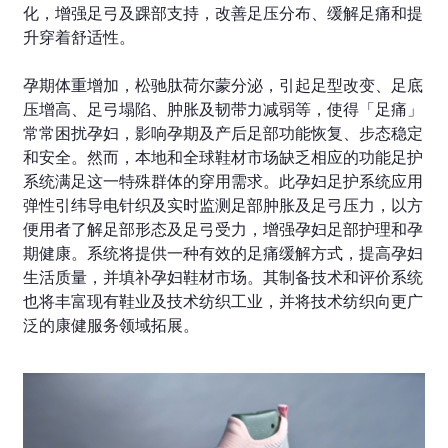
化，增强足弓及踝部支持，改善足压分布、缓解足痛和提
升穿着舒适性。
孕期体重增加，松驰肽荷尔蒙分泌，引起足型改变、足底
压增高、足弓塌陷、肿胀及韧带力减弱等，使得「足痛」
常常困扰孕妇，影响孕期及产后足部功能恢复、步态稳定
和安全。然而，本地和全球鞋材市场缺乏相应的功能足护
系统满足这一特殊群体的穿用需求。此孕妇足护系统应用
弹性引纬导电针织及实时监测足部肿胀及足弓压力，以方
便用者了解足部形态及足弓受力，增强孕妇足部护理和孕
期健康。系统将提供一种有效的足痛缓解方式，提高孕妇
生活质量，并填补孕妇鞋材市场。其制备技术和评价系统
也将丰富现有鞋业及技术纺织工业，并将技术纺织向更广
泛的康健服务领域拓展。