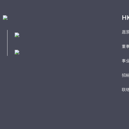
H
愿
董
事业
招
联