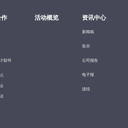
合作
活动概览
资讯中心
新闻稿
告示
计划书
公司报告
电子报​
点​
金​
连结
请​