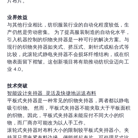
片布片。
业界效益
与其他行业相比，纺织服装行业的自动化程度较低，生
产仍然是劳动密集。 为了提高服装制造的自动化水平，
引入机器控制的织物夹持器是一种可行的解决方案。与
现行的织物夹持器如夹式、挤压式、刺针式或粘合式等
比较，此滚轮式静电夹持器不会损坏纤维结构，或在织
物表面留下褶皱。这创新项目将有助推动纺织业迈向工
业 4.0。
技术突破
智能设计夹持器 灵活及快捷地运送布料
平板式夹持器是一种常见的织物夹持器，两者都以静电
吸引织物。 然而，平板式夹持器不能夹取大于平板面积
的织物。因此，平板式夹持器未能应付不同大小的织
物，而厂商亦可能改为以人手工作。
滚轮式夹持器对布料大小的限制较平板式夹持器小。夹
持器只需夹紧布料边缘，便能抓起布片，可处理尺寸比