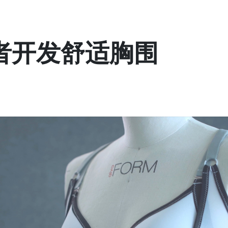
者开发舒适胸围