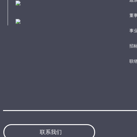
愿
董
事业
招
联
联系我们