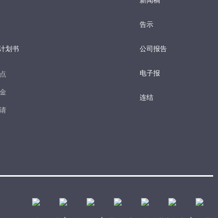
新闻稿
告示
计划书
公司报告
电子报​
点​
金​
连结
请​