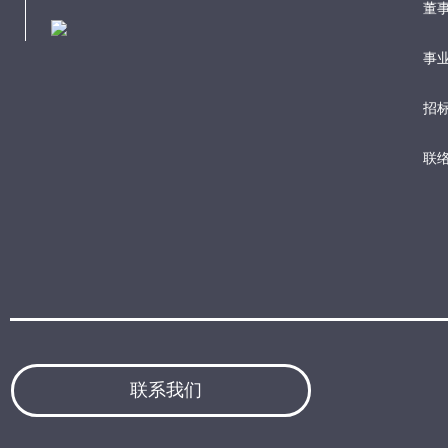
董
事业
招
联
联系我们