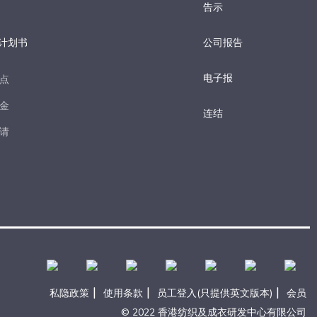
告示
计划书
公司报告
电子报​
点​
金​
连结
请​
|
|
|
私隐政策
使用条款
员工登入(只提供英文版本)
会员
© 2022 香港纺织及成衣研发中心有限公司