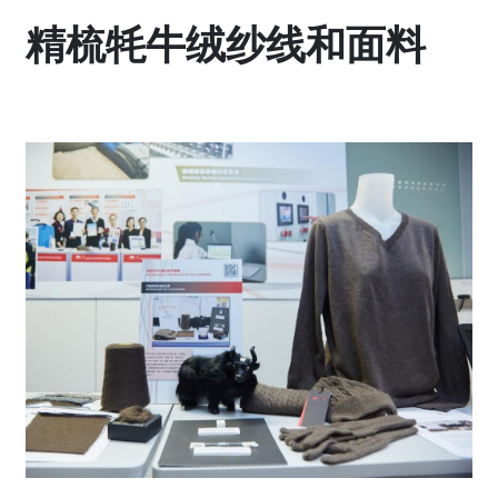
精梳牦牛绒纱线和面料