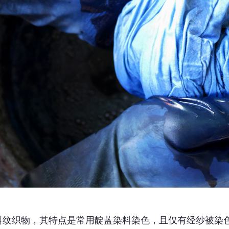
斜纹织物，其特点是常用靛蓝染料染色，且仅有经纱被染