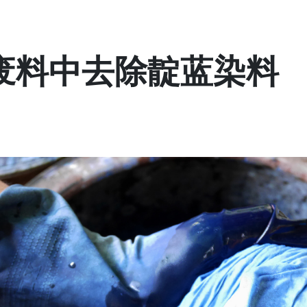
废料中去除靛蓝染料