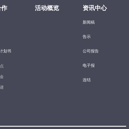
合作
活动概览
资讯中心
新闻稿
告示
计划书
公司报告
电子报​
点​
金​
连结
请​