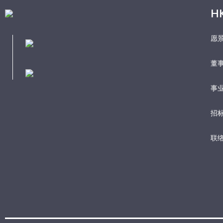
H
愿
董
事业
招
联