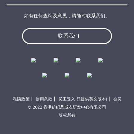
如有任何查询及意见，请随时联系我们。
联系我们
|
|
|
私隐政策
使用条款
员工登入(只提供英文版本)
会员
© 2022 香港纺织及成衣研发中心有限公司
版权所有