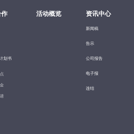
合作
活动概览
资讯中心
新闻稿
告示
计划书
公司报告
电子报​
点​
金​
连结
请​