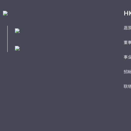
H
愿
董
事业
招
联