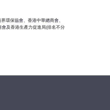
商界環保協會、香港中華總商會、
會及香港生產力促進局(排名不分