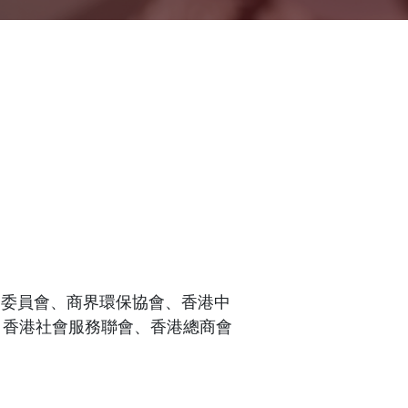
詢委員會、商界環保協會、香港中
、香港社會服務聯會、香港總商會