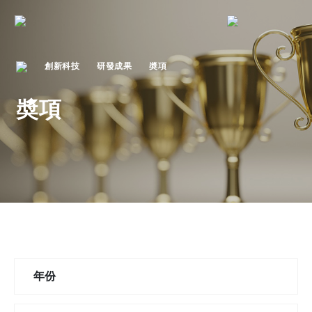
創新科技
研發成果
奬項
奬項
年份