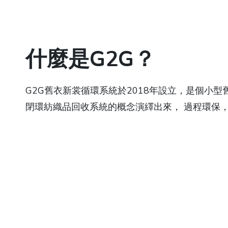
什麼是G2G？
G2G舊衣新裳循環系統於2018年設立，是個小
閉環紡織品回收系統的概念演繹出來， 過程環保