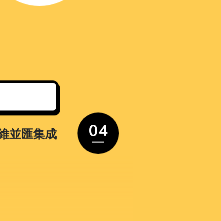
04
維並匯集成