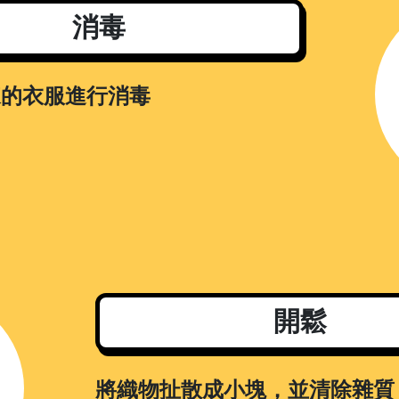
消毒
來的衣服進行消毒
開鬆
將織物扯散成小塊，並清除雜質