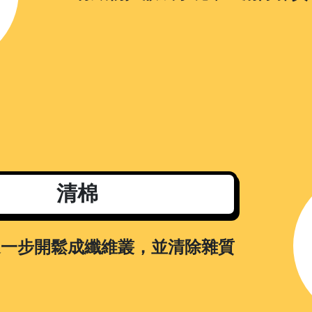
清棉
進一步開鬆成纖維叢，並清除雜質