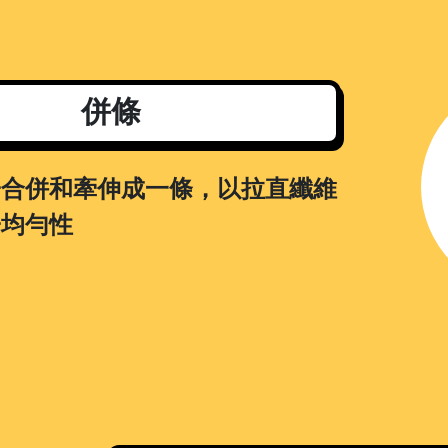
併條
子合併和牽伸成一條，以拉直纖維
子均勻性