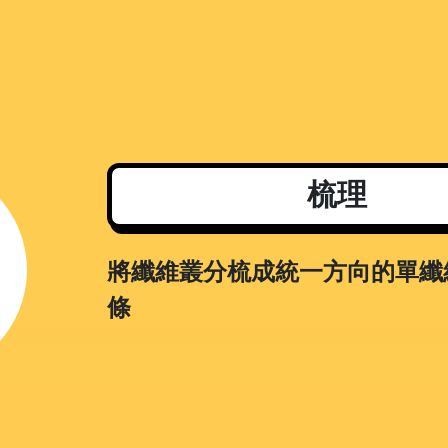
梳理
將纖維叢分梳成統一方向的單纖
條