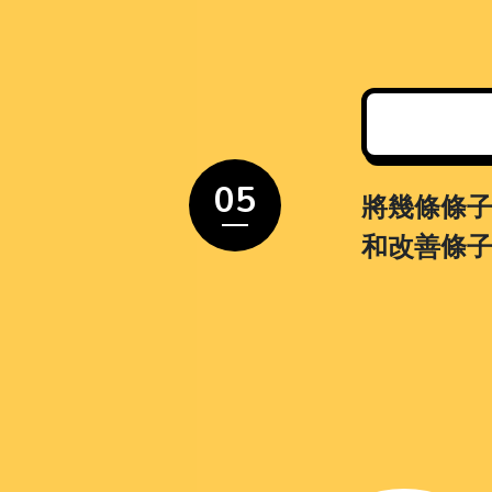
05
將幾條條
和改善條