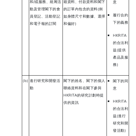
和/或服務、統籌活
籍資料、付款資料和閣下
意
動及管理閣下的會
的訂單內包含的資料(例
履行合約
員登記、活動登記
如身體尺寸和數據、選擇
下的義務
和電子報的訂閱
和偏好)
HKRITA
的合法利
益(提供
產品及服
務)
(b)
進行研究和開發活
閣下的姓名、閣下的個人
閣下的同
動
聯絡資料和在閣下參與
意
HKRITA的研究計劃時提
HKRITA
供的資訊
的合法利
益(進行
研究和開
發活動)