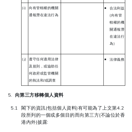
(i)
向有管轄權的機關
合法利益
通報潛在違法行為
(向有管
轄權的機
關通報潛
在違法行
為)
(j)
遵守任何適用法律
法律義務
及規則，或協助任
何政府或監管機關
的執法和/或調查
向第三方移轉個人資料
閣下的資訊(包括個人資料)有可能為了上文第4.2
段所列的一個或多個目的而向第三方(不論位於香
港內外)披露: