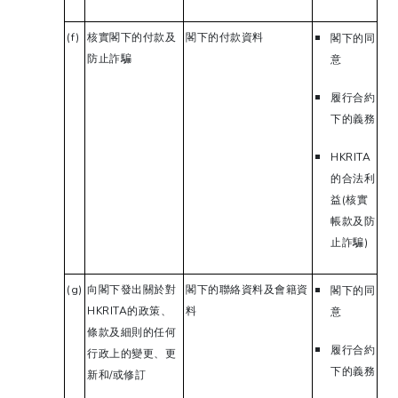
(f)
核實閣下的付款及
閣下的付款資料
閣下的同
防止詐騙
意
履行合約
下的義務
HKRITA
的合法利
益(核實
帳款及防
止詐騙)
(g)
向閣下發出關於對
閣下的聯絡資料及會籍資
閣下的同
HKRITA的政策、
料
意
條款及細則的任何
履行合約
行政上的變更、更
下的義務
新和/或修訂