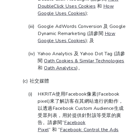
DoubleClick Uses Cookies
和
How
Google Uses Cookies
);
Google AdWords Conversion 及 Google
Dynamic Remarketing (請參閱
How
Google Uses Cookies
); 及
Yahoo Analytics 及 Yahoo Dot Tag (請參
閱
Oath Cookies & Similar Technologies
和
Oath Analytics
)。
社交媒體
HKRITA使用Facebook像素(Facebook
pixel)來了解訪客在其網站進行的動作，
以透過Facebook Custom Audience生成
受眾列表，用於提供針對該等受眾的廣
告。請參閱“
Facebook
Pixel
” 和 “
Facebook: Control the Ads