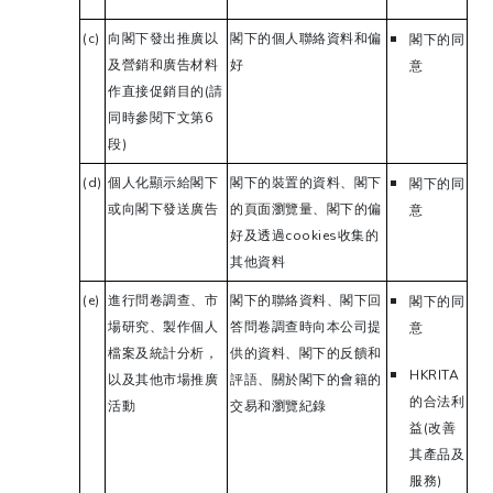
(c)
向閣下發出推廣以
閣下的個人聯絡資料和偏
閣下的同
及營銷和廣告材料
好
意
作直接促銷目的(請
同時參閱下文第6
段)
(d)
個人化顯示給閣下
閣下的裝置的資料、閣下
閣下的同
或向閣下發送廣告
的頁面瀏覽量、閣下的偏
意
好及透過cookies收集的
其他資料
(e)
進行問卷調查、市
閣下的聯絡資料、閣下回
閣下的同
場研究、製作個人
答問卷調查時向本公司提
意
檔案及統計分析，
供的資料、閣下的反饋和
HKRITA
以及其他市場推廣
評語、關於閣下的會籍的
的合法利
活動
交易和瀏覽紀錄
益(改善
其產品及
服務)