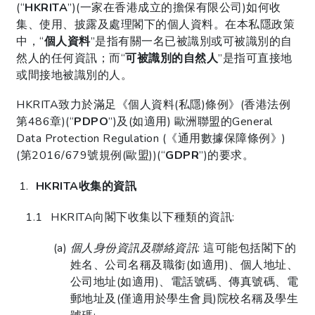
(“
HKRITA
”)(一家在香港成立的擔保有限公司)如何收
集、使用、披露及處理閣下的個人資料。在本私隱政策
中，“
個人資料
”是指有關一名已被識別或可被識別的自
然人的任何資訊；而“
可被識別的自然人
”是指可直接地
或間接地被識別的人。
HKRITA致力於滿足《個人資料(私隱)條例》(香港法例
第486章)(“
PDPO
”)及(如適用) 歐洲聯盟的General
Data Protection Regulation (《通用數據保障條例》)
(第2016/679號規例(歐盟))(“
GDPR
”)的要求。
HKRITA收集的資訊
HKRITA向閣下收集以下種類的資訊:
個人身份資訊及聯絡資訊
: 這可能包括閣下的
姓名、公司名稱及職銜(如適用)、個人地址、
公司地址(如適用)、電話號碼、傳真號碼、電
郵地址及(僅適用於學生會員)院校名稱及學生