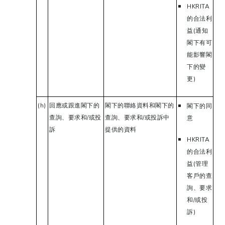
HKRITA
的合法利
益(通知
閣下有可
能影響閣
下的變
更)
(h)
回應或跟進閣下的
閣下的聯絡資料和閣下的
閣下的同
查詢、要求和/或投
查詢、要求和/或投訴中
意
訴
提供的資料
HKRITA
的合法利
益(管理
客戶的查
詢、要求
和/或投
訴)