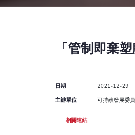
「管制即棄塑
日期
2021-12-29
主辦單位
可持續發展委
相關連結