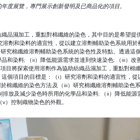
的年度展覽，專門展示創新發明及已商品化的項目。
紡織品濕加工，重點對棉纖維的染色，其中目的是希望提
究溶劑和染料的適宜性，從以建立溶劑輔助染色系統用於棉
ii）研究棉纖維溶劑輔助染色系統的染色性及特點。透過這
染料; （ii）降低能源需求並達到快速染色; （iii）改
本項目將探索使用溶劑作為協助紡織品濕加工，重點對棉
。這個項目的目標是：（i）研究溶劑和染料的適宜性，從
用於棉纖維的染色方法;及（iii）研究棉纖維溶劑輔助染
排放及減少染色時所用的化學品和染料; （ii）降低能源需求
及（v）控制織物染色的外觀。