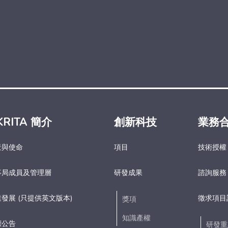
KRITA 簡介
創新科技
業務
景與使命
項目
技術授權
事局成員及管理層
研發成果
諮詢服務
發展 (只提供英文版本)
徵求項目
獎項
知識產權
標公告
研發重