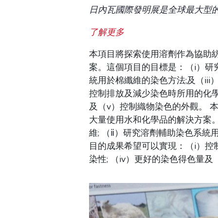
日內瓦國際發明展是全球最大型
了解更多
本項目將探索使用溶劑作為協助
案。這個項目的目標是：（i）研
統用於棉纖維的染色方法;及（i
控制排放及減少染色時所用的化學品和
及（v）控制織物染色的外觀。 
大量使用水和化學品的解決方案
維; （ⅱ）研究溶劑輔助染色系統
目的成果希望可以實現：（i）控制
染性; （iv）更好的染色得色量