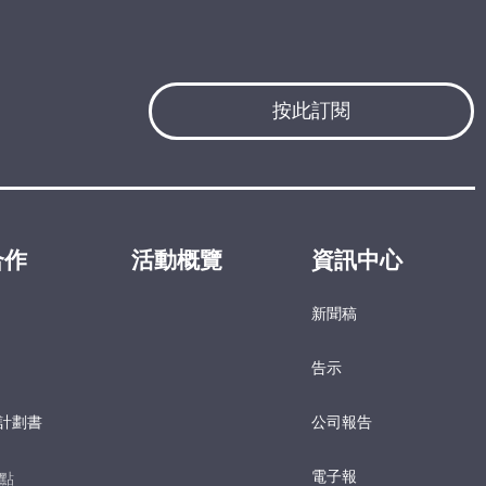
按此訂閱
合作
活動概覽
資訊中心
新聞稿
告示
計劃書
公司報告
電子報​
點​