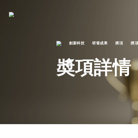
創新科技
研發成果
奬項
奬
奬項詳情