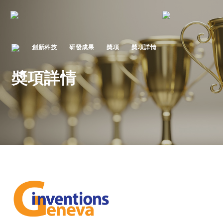
創新科技
研發成果
奬項
奬項詳情
奬項詳情