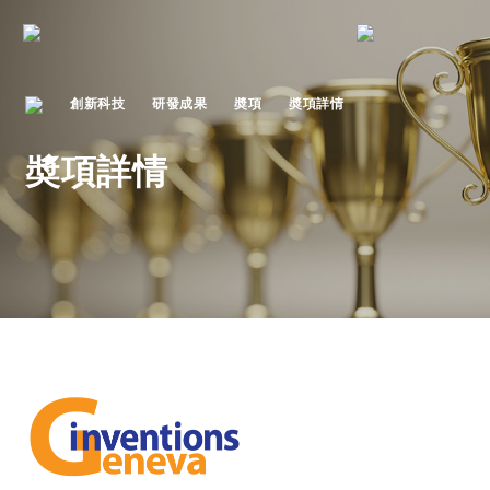
創新科技
研發成果
奬項
奬項詳情
奬項詳情