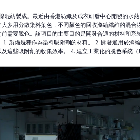
/棉混紡製成。最近由香港紡織及成衣研發中心開發的水
維大多用分散染料染色，不同顏色的回收滌綸纖維的混合
之前需要脫色。該項目的主要目的是開發合適的材料和系
1. 製備幾種作為染料吸附劑的材料。 2. 開發適用於滌綸
及這些吸附劑的收集效率。 4. 建立工業化的脫色系統