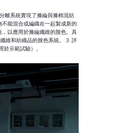
熱分離系統實現了滌綸與滌棉混紡
物不能混合或編織在一起製成新的
統，以應用於滌綸纖維的脫色。具
纖維和紡織品的脫色系統。 3. 評
（用於示範試驗）。