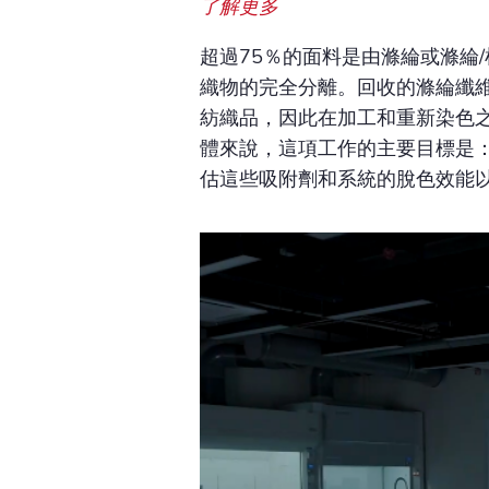
了解更多
超過75％的面料是由滌綸或滌綸
織物的完全分離。回收的滌綸纖
紡織品，因此在加工和重新染色
體來說，這項工作的主要目標是： 
估這些吸附劑和系統的脫色效能以