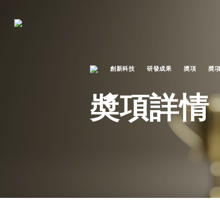
創新科技
研發成果
奬項
奬
奬項詳情