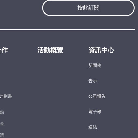
按此訂閱
合作
活動概覽
資訊中心
新聞稿
告示
計劃書
公司報告
電子報​
點​
金​
連結
請​