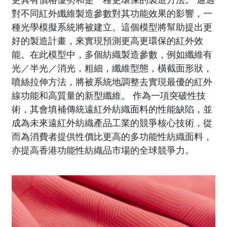
更具有價格優勢和是一種更環保的製造方法。 通過
對不同紅外纖維製造參數對其功能效果的影響，一
種光學模擬系統將被建立。這個模型將幫助提出更
好的製造計畫，來實現預測更高更環保的紅外效
能。在此模型中，多個紡織製造參數，例如纖維有
光／半光／消光，粗細，纖維型態，橫截面形狀，
噴絲拉伸方法，將被系統地調整去實現最優的紅外
線功能和高質量的新型纖維。 作為一項突破性技
術，其會填補傳統遠紅外紡織面料的性能缺陷，並
成為未來遠紅外紡織產品工業的競爭核心技術，從
而為消費者提供性價比更高的多功能性紡織面料，
亦提高香港功能性紡織品市場的全球競爭力。