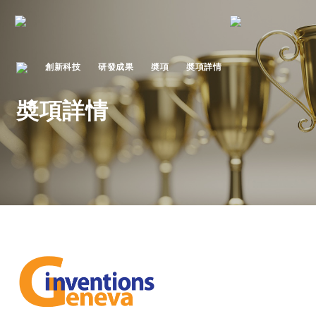
創新科技
研發成果
奬項
奬項詳情
奬項詳情