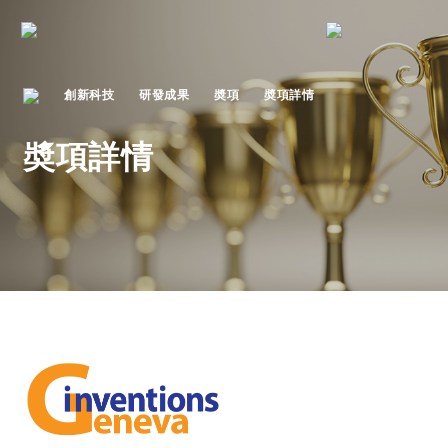
創新科技
研發成果
奬項
奬項詳情
奬項詳情