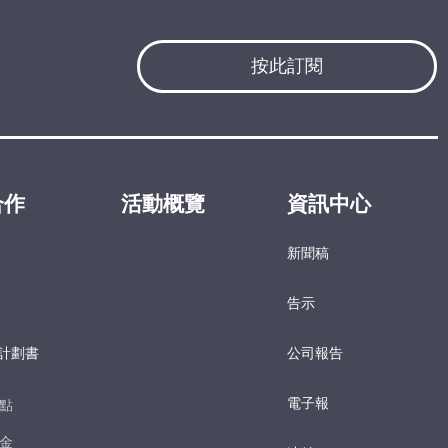
按此訂閱
合作
活動概覽
資訊中心
新聞稿
告示
計劃書
公司報告
電子報​
點​
金​