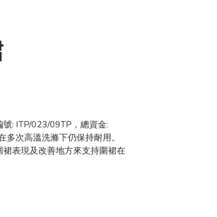
裙
P/023/09TP，總資金:
裙在多次高溫洗滌下仍保持耐用。
圍裙表現及改善地方來支持圍裙在
。