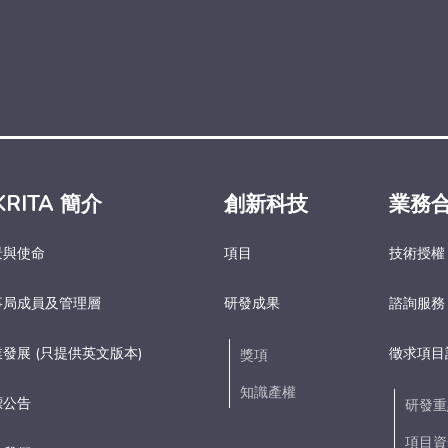
KRITA 簡介
創新科技
業務
景與使命
項目
技術授權
事局成員及管理層
研發成果
諮詢服務
發展 (只提供英文版本)
徵求項目
獎項
知識產權
標公告
研發重
項目資