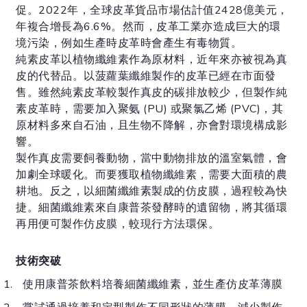
促。2022年，全球皮革貨品市場估計值2428億美元，
年複合增長為6.6%。然而，皮革工業亦造成巨大的環
境污染，例如生產時皮革時會產生有毒物質。
純素皮革以植物纖維素作為原材料，近年來亦被視為真
皮的代替品。以菠蘿葉纖維製作的皮革已經在市面發
售。雖然純素皮革較製作真皮的碳排放較少，但製作純
素皮革時，需要加入聚氨 (PU) 或聚氯乙烯 (PVC)，其
原材料多來自石油，且生物不降解，亦會對環境構成影
響。
製作真皮需要飼養動物，當中動物排放的溫室氣體，會
加劇全球暖化。而要獲取植物纖維素，需要大面積的農
耕地。反之，以細菌纖維素製成的仿皮膜，過程較為快
捷。細菌纖維素來自康普茶發酵時的遺留物，將其循環
再用便可製作仿皮膜，較現行方法環保。
技術突破
使用康普茶飲料培養細菌纖維素，並生產仿皮革薄膜