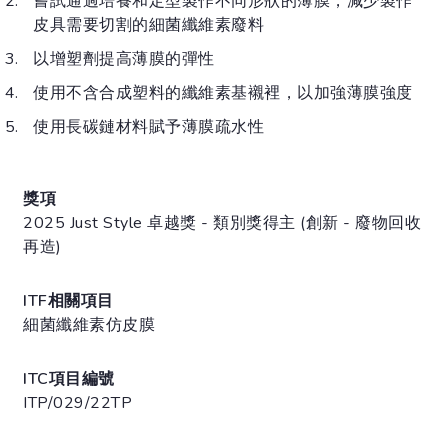
嘗試通過培養和定型製作不同形狀的薄膜，減少製作
皮具需要切割的細菌纖維素廢料
以增塑劑提高薄膜的彈性
使用不含合成塑料的纖維素基襯裡，以加強薄膜強度
使用長碳鏈材料賦予薄膜疏水性
獎項
2025 Just Style 卓越獎 - 類別獎得主 (創新 - 廢物回收
再造)
ITF相關項目
細菌纖維素仿皮膜
ITC項目編號
ITP/029/22TP