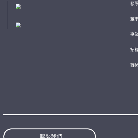
願
董
事業
招
聯
聯繫我們