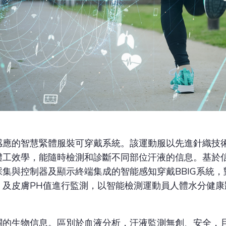
感應的智慧緊體服裝可穿戴系統。該運動服以先進針織技
體工效學，能隨時檢測和診斷不同部位汗液的信息。基於
集與控制器及顯示終端集成的智能感知穿戴BBIG系統
，及皮膚PH值進行監測，以智能檢測運動員人體水分健康
關的生物信息。區別於血液分析，汗液監測無創、安全，