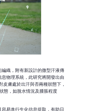
術編織，附有新設計的微型汗液傳
信息物理系統，此研究將開發出由
，對皮膚處於出汗與否兩種狀態下，
狀態，如脫水情況及腫脹程度
且容易進行生化信息提取，有助日