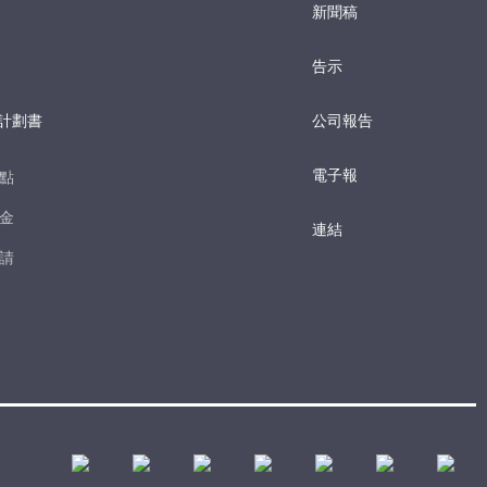
新聞稿
告示
計劃書
公司報告
電子報​
點​
金​
連結
請​