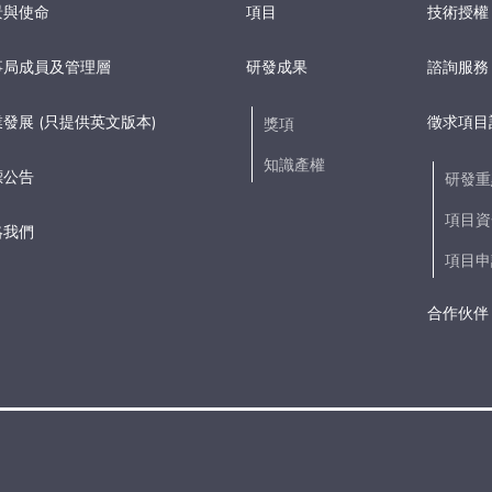
景與使命
項目
技術授權
事局成員及管理層
研發成果
諮詢服務
發展 (只提供英文版本)
徵求項目
獎項
知識產權
標公告
研發重
項目資
絡我們
項目申
合作伙伴