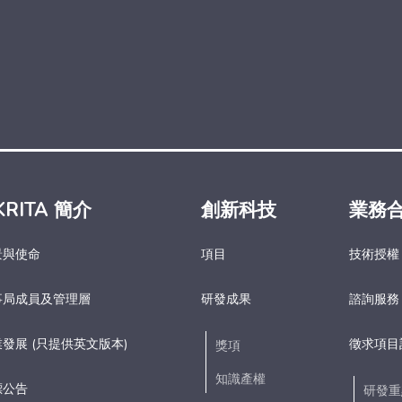
KRITA 簡介
創新科技
業務
景與使命
項目
技術授權
事局成員及管理層
研發成果
諮詢服務
發展 (只提供英文版本)
徵求項目
獎項
知識產權
標公告
研發重