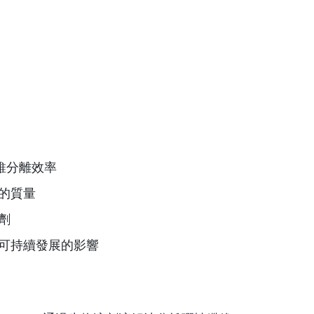
）
）
維分離效率
的質量
劑
可持續發展的影響