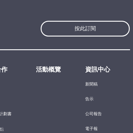
按此訂閱
合作
活動概覽
資訊中心
新聞稿
告示
計劃書
公司報告
電子報​
點​