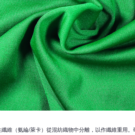
性纖維（氨綸/萊卡）從混紡織物中分離，以作纖維重用。