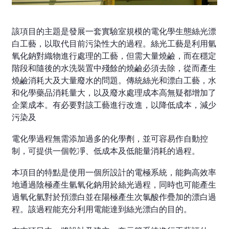
該項目的主題是發展一套實驗室規模的電化學生態絲光漂
白工藝，以取代目前污染性大的過程。絲光工藝是利用氫
氧化鈉對織物進行處理的工藝，但需大量燒鹼，而在穩定
階段和隨後的水洗裝置中殘餘的燒鹼必須去除，從而產生
燒鹼消耗大及大量廢水的問題。傳統絲光和漂白工藝，水
和化學藥品消耗量大，以及廢水處理成本高無疑都增加了
企業成本。有必要對該工藝進行改進，以降低成本，減少
污染及
電化學過程無需添加過多的化學劑，並可容易作自動控
制，可提供一個乾凈、低成本及低能量消耗的過程。
本項目的特點是使用一個所設計的電極系統，能夠高效率
地通過陰極產生氫氧化鈉用於絲光過程，同時也可能產生
過氧化氫對於預漂白並在陽極產生次氯酸作疊加的漂白過
程。該過程能充分利用電能達到絲光漂白的目的。