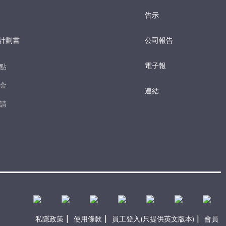
告示
計劃書
公司報告
電子報​
點​
金​
連結
請​
|
|
|
私隱政策
使用條款
員工登入(只提供英文版本)
會員