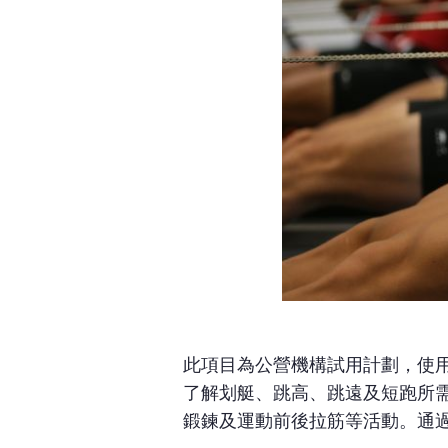
此項目為公營機構試用計劃，使
了解划艇、跳高、跳遠及短跑所
鍛鍊及運動前後拉筋等活動。通