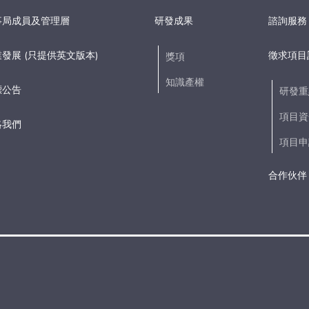
事局成員及管理層
研發成果
諮詢服務
發展 (只提供英文版本)
徵求項目
獎項
知識產權
標公告
研發重
項目資
絡我們
項目申
合作伙伴