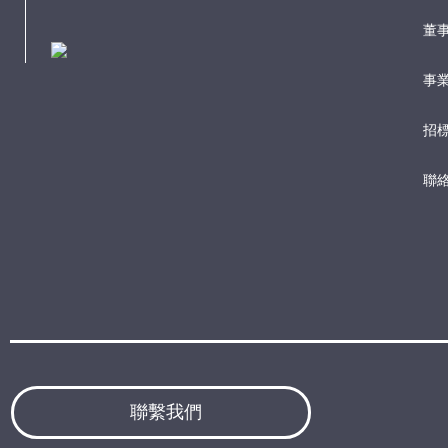
董
事業
招
聯
聯繫我們