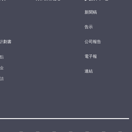
新聞稿
告示
計劃書
公司報告
電子報​
點​
金​
連結
請​