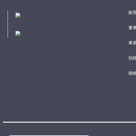
願
董
事業
招
聯