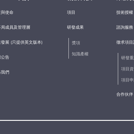
景與使命
項目
技術授權
事局成員及管理層
研發成果
諮詢服務
發展 (只提供英文版本)
徵求項目
獎項
知識產權
標公告
研發重
項目資
絡我們
項目申
合作伙伴