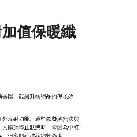
附加值保暖纖
脂基體，能提升紡織品的保暖效
紅外反射功能。這些氣凝膠無法與
。人體於靜止狀態時，會因為中紅
溫，但亦能維持紡織物強度。