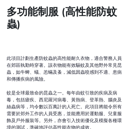
多功能制服 (高性能防蚊
蟲)
此項目計劃生產防蚊蟲的高性能耐久衣物，適合警務人員
在郊區執勤時穿著。該衣物能有效驅蚊及其他野外常見昆
蟲，如牛蜱、蟻、恙蟎及蚤，減低因蟲咬感到不適、患病
和傳播疾病的風險。
蚊是全球最致命的昆蟲之一。每年由蚊引致的疾病及病
毒，包括瘧疾、西尼羅河病毒、黃熱病、登革熱、腦炎及
絲蟲病等，均令數以百萬計的人死亡。此項目將能令所有
需要於郊外工作的人員受惠，並能應用於運動服、兒童服
飾及戶外服裝等。另外，亦會引入技術優化及模擬各種環
境的測試，準確地評估高性能衣物的成效。