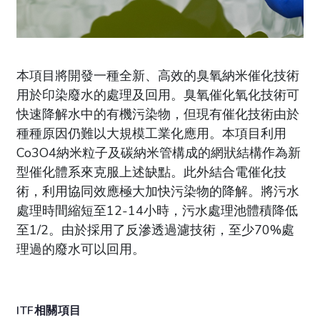
本項目將開發一種全新、高效的臭氧納米催化技術
用於印染廢水的處理及回用。臭氧催化氧化技術可
快速降解水中的有機污染物，但現有催化技術由於
種種原因仍難以大規模工業化應用。本項目利用
Co3O4納米粒子及碳納米管構成的網狀結構作為新
型催化體系來克服上述缺點。此外結合電催化技
術，利用協同效應極大加快污染物的降解。將污水
處理時間縮短至12-14小時，污水處理池體積降低
至1/2。由於採用了反滲透過濾技術，至少70%處
理過的廢水可以回用。
ITF相關項目