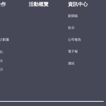
合作
活動概覽
資訊中心
新聞稿
告示
計劃書
公司報告
電子報​
點​
金​
連結
請​