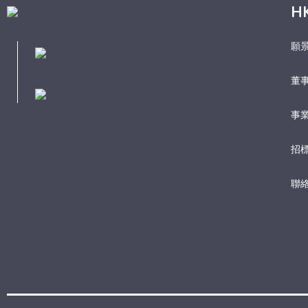
H
願
董
事業
招
聯