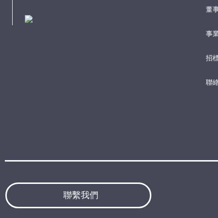
董
事業
招
聯
聯繫我們