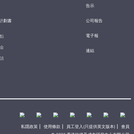
告示
計劃書
公司報告
電子報​
點​
金​
連結
請​
|
|
|
私隱政策
使用條款
員工登入(只提供英文版本)
會員