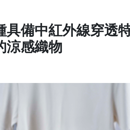
種具備中紅外線穿透
的涼感織物