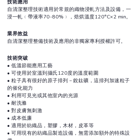
技術應用
自清潔整理技術適用於常規的織物浸軋方法及設備，一
浸一軋﹙帶液率70-80%﹚，焙烘溫度120°C×2 min。
業界效益
自清潔整理整備技術及應用的非獨家專利授權許可。
技術突破
• 低溫節能應用工藝
• 可使用於室溫到攝氏120度的溫度範圍
• 粒子具有很好的原子排列－銳鈦礦，這排列加速粒子
的催化能力
• 利用可見光或其他室內的光源
• 耐洗滌
• 對皮膚無刺激
• 成本低廉
• 適用於紡織品，塑膠，木材，皮革等
• 可用現有的紡織品製造設備，無需添加額外的特殊設