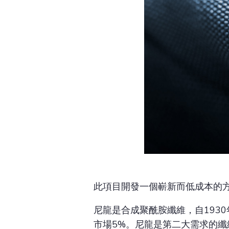
此項目開發一個嶄新而低成本的
尼龍是合成聚酰胺纖維，自193
市場5%。尼龍是第二大需求的纖維