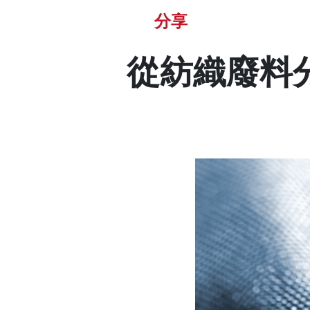
分享
從紡織廢料