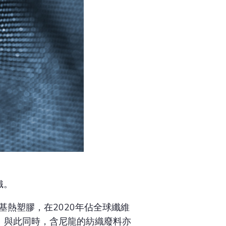
織。
基熱塑膠，在2020年佔全球纖維
萬噸。與此同時，含尼龍的紡織廢料亦