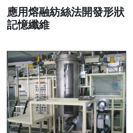
應用熔融紡絲法開發形狀
記憶纖維