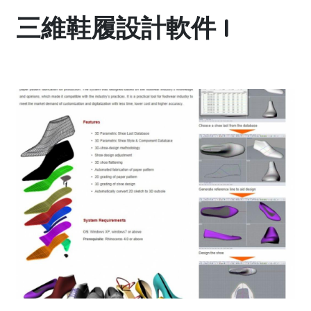
三維鞋履設計軟件 I