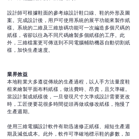
設計師可根據鞋面的參考線設計鞋口線、鞋的外形及圖
案。完成設計後，用戶可使用系統的展平功能來製作紙
樣。系統的二維及三維放碼功能可一次編造多個尺碼的
紙樣，省卻以往為不同尺碼繪製多個紙樣的工序。此
外，三維檔案更可傳送到不同電腦輔助機器自動切割紙
樣，加快生產速度。
業界效益
本地鞋業大多遵從傳統的生產過程，以人手方法量度鞋
楦來繪製平面布料紙樣，做法費時、昂貴，且欠準確。
當設計製成紙樣後，一旦發現尺寸欠準或設計需要更改
時，工匠便要花很多時間從頭再做或修改紙樣，拖慢了
生產週期。
使用三維電腦設計軟件有助迅速修正紙樣、縮短生產週
期及減低成本。此外，軟件可準確地標示鞋的參數，加