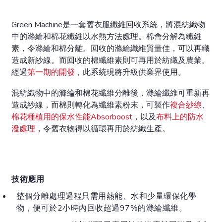
Green Machine是一套舊衣服纖維回收系統，將混紡織物
中的滌綸和棉花纖維以水熱方法處理。棉會分解為纖維
素，令滌綸和棉分離。回收的滌綸纖維質量佳，可以再織
造成新紗線。而回收的棉纖維素則可再用於紡織及農業。
經過
第一期的開發
，此系統現將升級供業界使用。
混紡織物中的滌綸和棉花纖維分離後，滌綸纖維可重新再
造成紗線，而棉則轉化為纖維素粉末，可製作
複合紗線
、
棉花種植用的保水性能Absorboost
，以及
布料上的防水
潑處理
，令舊衣物得以循環再用於紡織生產。
技術應用
整個分離處理過程只需用熱能、水和少量環保化學
物，便可於2小時內回收超過97%的滌綸纖維。