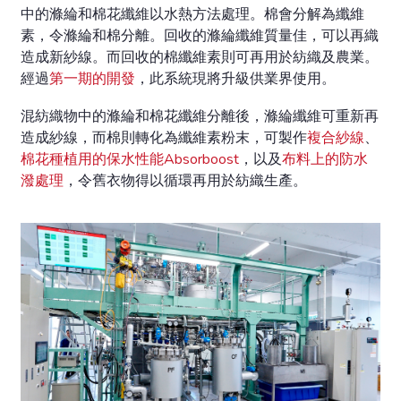
中的滌綸和棉花纖維以水熱方法處理。棉會分解為纖維
素，令滌綸和棉分離。回收的滌綸纖維質量佳，可以再織
造成新紗線。而回收的棉纖維素則可再用於紡織及農業。
經過
第一期的開發
，此系統現將升級供業界使用。
混紡織物中的滌綸和棉花纖維分離後，滌綸纖維可重新再
造成紗線，而棉則轉化為纖維素粉末，可製作
複合紗線
、
棉花種植用的保水性能Absorboost
，以及
布料上的防水
潑處理
，令舊衣物得以循環再用於紡織生產。